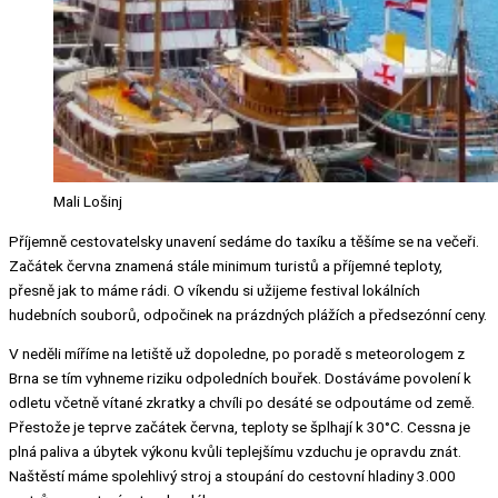
Mali Lošinj
Příjemně cestovatelsky unavení sedáme do taxíku a těšíme se na večeři.
Začátek června znamená stále minimum turistů a příjemné teploty,
přesně jak to máme rádi. O víkendu si užijeme festival lokálních
hudebních souborů, odpočinek na prázdných plážích a předsezónní ceny.
V neděli míříme na letiště už dopoledne, po poradě s meteorologem z
Brna se tím vyhneme riziku odpoledních bouřek. Dostáváme povolení k
odletu včetně vítané zkratky a chvíli po desáté se odpoutáme od země.
Přestože je teprve začátek června, teploty se šplhají k 30°C. Cessna je
plná paliva a úbytek výkonu kvůli teplejšímu vzduchu je opravdu znát.
Naštěstí máme spolehlivý stroj a stoupání do cestovní hladiny 3.000