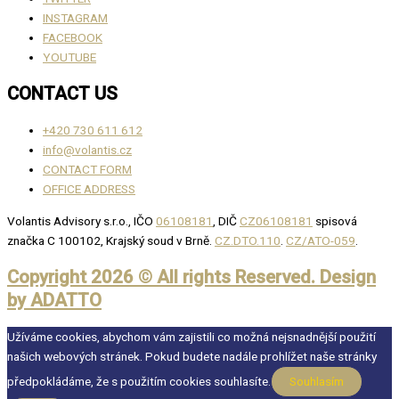
INSTAGRAM
FACEBOOK
YOUTUBE
CONTACT US
+420 730 611 612
info@volantis.cz
CONTACT FORM
OFFICE ADDRESS
Volantis Advisory s.r.o., IČO
06108181
, DIČ
CZ06108181
spisová
značka C 100102, Krajský soud v Brně.
CZ.DTO.110
.
CZ/ATO-059
.
Copyright 2026 © All rights Reserved. Design
by ADATTO
Užíváme cookies, abychom vám zajistili co možná nejsnadnější použití
našich webových stránek. Pokud budete nadále prohlížet naše stránky
předpokládáme, že s použitím cookies souhlasíte.
Souhlasím