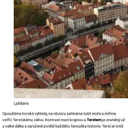
Ljubljana
Opouštíme horské výhledy, na obzoru začínáme tušit moře a míříme
vstříc Terstskému zálivu. Kontrast mezi krajinou a
Terstem
je znatelný už
z velké dálky a zaručeně potěší každého fanouška historie. Terst je totiž