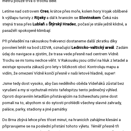
metrů pouze trvá o trochu déle.
Letíme nad ostrovem
Cres
, krátce přes moře, kolem hory Vojak oblíbené
k výšlapu turisty z
Rijeky
a dál k hranicím se
Slovinskem
. Čeká nás
stejná trasa přes
Lublaň
a
Štýrský Hradec
, počasí je stále ještě klidné, a
pasažéři spokojeně klimbají.
Při přeladění na rakouskou frekvenci dostaneme další zkratku díky
povolení letět na bod LEDVA, označující
Lednicko-valtický areál
. Zadám
údaj do navigace a zjistím, že trasa vede přesně nad centrem Vídně.
Trochu se mi tomu nechce věřit. V Rakousku jsou citliví na hluk z letadel a
existuje spousta zákazů pro lety v blízkosti obcí. Kontroluju mapu a
vidím, že omezení Vídně končí přesně v naši letové hladině, super!
Jsme tedy dost vysoko, aby čas nedělního oběda Vídeňáků zůstal bez
vyrušení a my si vychutnali místo tafelspitzu tento jedinečný výhled.
Oproti dopravním letadlům přistávajícím na Schwechatu jsme dost
pomalí na to, abychom si do sytosti prohlédli všechny slavné zahrady,
paláce, parky, stadiony a jiné památky.
Do Brna zbývá lehce přes třicet minut, na hranicích zahájíme klesání a
připravujeme se na poslední přistání tohoto výletu. Téměř přesně tři