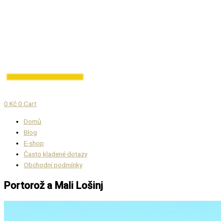
0
Kč
0
Cart
Domů
Blog
E-shop
Často kladené dotazy
Obchodní podmínky
Portorož a Mali Lošinj