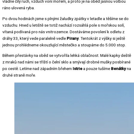
vládne čilý ruch, vzduch voní mořem, a proto je na oběd jasnou volbou
ráno ulovená ryba.
Po dvou hodinách jsme s plnými žaludky zpátky v letadle a těšíme se do
vzduchu. Hned u letiště se totiž nachází rozsáhlá pole s mořskou solí,
vítaná podívaná pro nás vnitrozemce. Dostáváme povolení k odletu z
dráhy 33, který vede paralelně vedle
Pirany
. Tentokrát z výšky si ještě
jednou prohlédneme okouzlující městečko a stoupáme do 5.000 stop.
Během přestávky na oběd se vytvořila lehká oblačnost. Malé kapky deště
z mraků nad námi se tříští o čelní sklo a smývají drobné mušky posbírané
po cestě. Letíme nad západním břehem
Istrie
a pouze tušíme
Benátky
na
druhé straně moře.