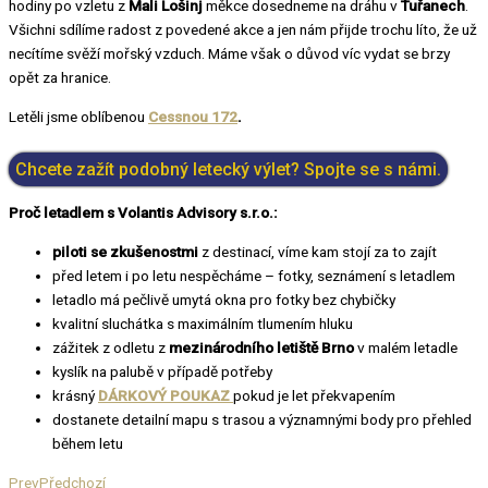
hodiny po vzletu z
Mali Lošinj
měkce dosedneme na dráhu v
Tuřanech
.
Všichni sdílíme radost z povedené akce a jen nám přijde trochu líto, že už
necítíme svěží mořský vzduch. Máme však o důvod víc vydat se brzy
opět za hranice.
Letěli jsme oblíbenou
Cessnou 172
.
Chcete zažít podobný letecký výlet? Spojte se s námi.
Proč letadlem s Volantis Advisory s.r.o.:
piloti se zkušenostmi
z destinací, víme kam stojí za to zajít
před letem i po letu nespěcháme – fotky, seznámení s letadlem
letadlo má pečlivě umytá okna pro fotky bez chybičky
kvalitní sluchátka s maximálním tlumením hluku
zážitek z odletu z
mezinárodního letiště Brno
v malém letadle
kyslík na palubě v případě potřeby
krásný
DÁRKOVÝ POUKAZ
pokud je let překvapením
dostanete detailní mapu s trasou a významnými body pro přehled
během letu
Prev
Předchozí