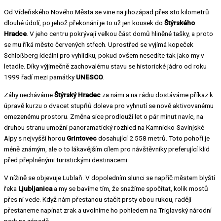
Od Vídeňského Nového Města se vine na jihozápad přes sto kilometrů
dlouhé údolí, po jehož překonání je to už jen kousek do
Štýrského
Hradce
. V jeho centru pokrývají velkou část domů hliněné tašky, a proto
se mu říká město červených střech. Uprostřed se vyjímá kopeček
Schloßberg ideální pro vyhlídku, pokud ovšem nesedíte tak jako my v
letadle. Díky výjimečně zachovalému stavu se historické jádro od roku
1999 řadí mezi památky
UNESCO
.
Záhy necháváme
Štýrský Hradec
za námi a na rádiu dostáváme příkaz k
úpravě kurzu o dvacet stupňů doleva pro vyhnutí se nově aktivovanému
omezenému prostoru. Změna sice prodlouží let o pár minut navíc, na
druhou stranu umožní panoramatický rozhled na Kamnicko-Savinjské
Alpy s nejvyšší horou
Grintovec
dosahující 2.558 metrů. Toto pohoří je
méně známým, ale o to lákavějším cílem pro návštěvníky preferující klid
před přeplněnými turistickými destinacemi.
V nížině se objevuje Lublaň. V dopoledním slunci se napříč městem blyští
řeka
Ljubljanica
a my se bavíme tím, že snažíme spočítat, kolik mostů
přes ní vede. Když nám přestanou stačit prsty obou rukou, raději
přestaneme napínat zrak a uvolníme ho pohledem na Triglavský národní
park na západě.