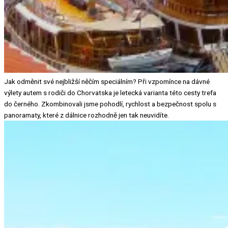
Jak odměnit své nejbližší něčím speciálním? Při vzpomínce na dávné
výlety autem s rodiči do Chorvatska je letecká varianta této cesty trefa
do černého. Zkombinovali jsme pohodlí, rychlost a bezpečnost spolu s
panoramaty, které z dálnice rozhodně jen tak neuvidíte.