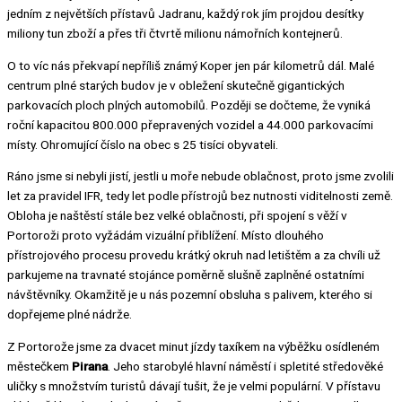
jedním z největších přístavů Jadranu, každý rok jím projdou desítky
miliony tun zboží a přes tři čtvrtě milionu námořních kontejnerů.
O to víc nás překvapí nepříliš známý Koper jen pár kilometrů dál. Malé
centrum plné starých budov je v obležení skutečně gigantických
parkovacích ploch plných automobilů. Později se dočteme, že vyniká
roční kapacitou 800.000 přepravených vozidel a 44.000 parkovacími
místy. Ohromující číslo na obec s 25 tisíci obyvateli.
Ráno jsme si nebyli jistí, jestli u moře nebude oblačnost, proto jsme zvolili
let za pravidel IFR, tedy let podle přístrojů bez nutnosti viditelnosti země.
Obloha je naštěstí stále bez velké oblačnosti, při spojení s věží v
Portoroži proto vyžádám vizuální přiblížení. Místo dlouhého
přístrojového procesu provedu krátký okruh nad letištěm a za chvíli už
parkujeme na travnaté stojánce poměrně slušně zaplněné ostatními
návštěvníky. Okamžitě je u nás pozemní obsluha s palivem, kterého si
dopřejeme plné nádrže.
Z Portorože jsme za dvacet minut jízdy taxíkem na výběžku osídleném
městečkem
Pirana
. Jeho starobylé hlavní náměstí i spletité středověké
uličky s množstvím turistů dávají tušit, že je velmi populární. V přístavu