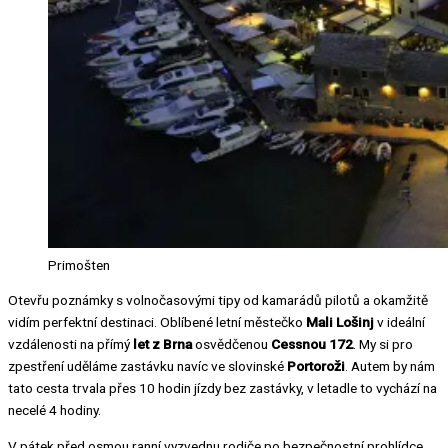
Primošten
Otevřu poznámky s volnočasovými tipy od kamarádů pilotů a okamžitě
vidím perfektní destinaci. Oblíbené letní městečko
Mali Lošinj
v ideální
vzdálenosti na přímý
let z Brna
osvědčenou
Cessnou 172
. My si pro
zpestření uděláme zastávku navíc ve slovinské
Portoroži
. Autem by nám
tato cesta trvala přes 10 hodin jízdy bez zastávky, v letadle to vychází na
necelé 4 hodiny.
V pátek před osmou ranní vyzvednu rodiče po bezpečnostní prohlídce