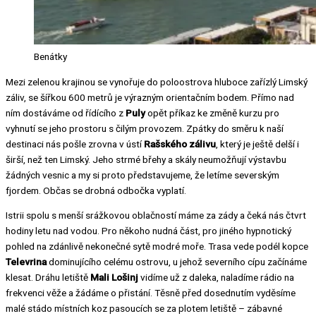
Benátky
Mezi zelenou krajinou se vynořuje do poloostrova hluboce zařízlý Limský
záliv, se šířkou 600 metrů je výrazným orientačním bodem. Přímo nad
ním dostáváme od řídícího z
Puly
opět příkaz ke změně kurzu pro
vyhnutí se jeho prostoru s čilým provozem. Zpátky do směru k naší
destinaci nás pošle zrovna v ústí
Rašského zálivu
, který je ještě delší i
širší, než ten Limský. Jeho strmé břehy a skály neumožňují výstavbu
žádných vesnic a my si proto představujeme, že letíme severským
fjordem. Občas se drobná odbočka vyplatí.
Istrii spolu s menší srážkovou oblačností máme za zády a čeká nás čtvrt
hodiny letu nad vodou. Pro někoho nudná část, pro jiného hypnotický
pohled na zdánlivě nekonečné sytě modré moře. Trasa vede podél kopce
Televrina
dominujícího celému ostrovu, u jehož severního cípu začínáme
klesat. Dráhu letiště
Mali Lošinj
vidíme už z daleka, naladíme rádio na
frekvenci věže a žádáme o přistání. Těsně před dosednutím vyděsíme
malé stádo místních koz pasoucích se za plotem letiště – zábavné