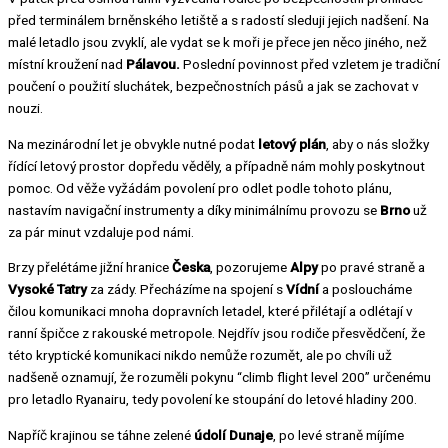
před terminálem brněnského letiště a s radostí sleduji jejich nadšení. Na
malé letadlo jsou zvyklí, ale vydat se k moři je přece jen něco jiného, než
místní kroužení nad
Pálavou.
Poslední povinnost před vzletem je tradiční
poučení o použití sluchátek, bezpečnostních pásů a jak se zachovat v
nouzi.
Na mezinárodní let je obvykle nutné podat
letový plán
, aby o nás složky
řídící letový prostor dopředu věděly, a případně nám mohly poskytnout
pomoc. Od věže vyžádám povolení pro odlet podle tohoto plánu,
nastavím navigační instrumenty a díky minimálnímu provozu se
Brno
už
za pár minut vzdaluje pod námi.
Brzy přelétáme jižní hranice
Česka
, pozorujeme
Alpy
po pravé straně a
Vysoké Tatry
za zády. Přecházíme na spojení s
Vídní
a posloucháme
čilou komunikaci mnoha dopravních letadel, které přilétají a odlétají v
ranní špičce z rakouské metropole. Nejdřív jsou rodiče přesvědčení, že
této kryptické komunikaci nikdo nemůže rozumět, ale po chvíli už
nadšeně oznamují, že rozuměli pokynu “climb flight level 200” určenému
pro letadlo Ryanairu, tedy povolení ke stoupání do letové hladiny 200.
Napříč krajinou se táhne zelené
údolí Dunaje
, po levé straně míjíme