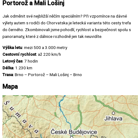
Portorož a Mali Lošinj
Jak odměnit své nejbližší něčím speciálním? Při vzpomínce na dávné
výlety autem s rodiči do Chorvatska je letecká varianta této cesty trefa
do černého. Zkombinovali jsme pohodlí, rychlost a bezpečnost spolu s
panoramaty, které z dálnice rozhodně jen tak neuvidíte.
Výška letu
: mezi 500 a 3.000 metry
Cestovní rychlost
: až 220 km/h
Letový čas
: 7 hodin
Délka
: 1.230 km
Trasa
: Brno – Portorož – Mali Lošinj – Brno
Mapa