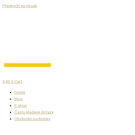
Přeskočit na obsah
0
Kč
0
Cart
Domů
Blog
E-shop
Často kladené dotazy
Obchodní podmínky