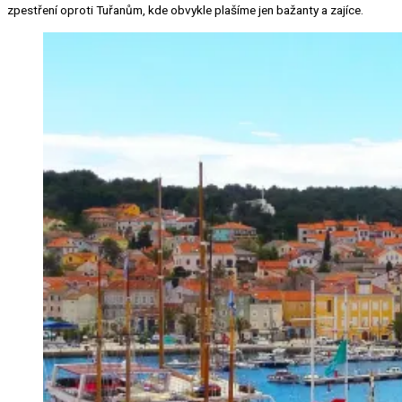
zpestření oproti Tuřanům, kde obvykle plašíme jen bažanty a zajíce.