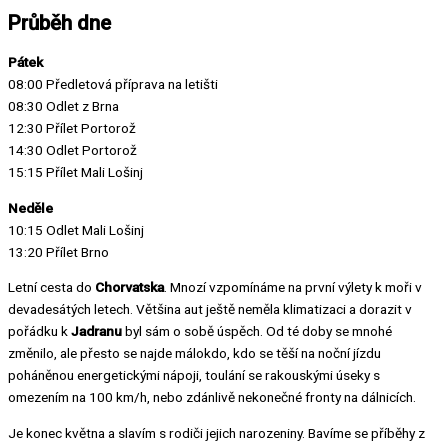
Průběh dne
Pátek
08:00 Předletová příprava na letišti
08:30 Odlet z Brna
12:30 Přílet Portorož
14:30 Odlet Portorož
15:15 Přílet Mali Lošinj
Neděle
10:15 Odlet Mali Lošinj
13:20 Přílet Brno
Letní cesta do
Chorvatska
. Mnozí vzpomínáme na první výlety k moři v
devadesátých letech. Většina aut ještě neměla klimatizaci a dorazit v
pořádku k
Jadranu
byl sám o sobě úspěch. Od té doby se mnohé
změnilo, ale přesto se najde málokdo, kdo se těší na noční jízdu
poháněnou energetickými nápoji, toulání se rakouskými úseky s
omezením na 100 km/h, nebo zdánlivě nekonečné fronty na dálnicích.
Je konec května a slavím s rodiči jejich narozeniny. Bavíme se příběhy z