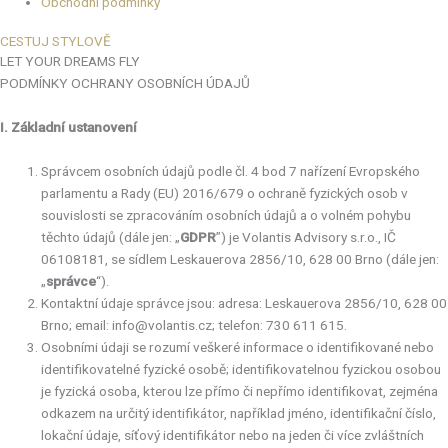
Obchodní podmínky
CESTUJ STYLOVĚ
LET YOUR DREAMS FLY
PODMÍNKY OCHRANY OSOBNÍCH ÚDAJŮ
I. Základní ustanovení
Správcem osobních údajů podle čl. 4 bod 7 nařízení Evropského
parlamentu a Rady (EU) 2016/679 o ochraně fyzických osob v
souvislosti se zpracováním osobních údajů a o volném pohybu
těchto údajů (dále jen: „
GDPR
”) je Volantis Advisory s.r.o., IČ
06108181, se sídlem Leskauerova 2856/10, 628 00 Brno (dále jen:
„
správce
“).
Kontaktní údaje správce jsou: adresa: Leskauerova 2856/10, 628 00
Brno; email: info@volantis.cz; telefon: 730 611 615.
Osobními údaji se rozumí veškeré informace o identifikované nebo
identifikovatelné fyzické osobě; identifikovatelnou fyzickou osobou
je fyzická osoba, kterou lze přímo či nepřímo identifikovat, zejména
odkazem na určitý identifikátor, například jméno, identifikační číslo,
lokační údaje, síťový identifikátor nebo na jeden či více zvláštních