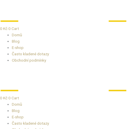
Přeskočit
na
obsah
0
Kč
0
Cart
Domů
Blog
E-shop
Často kladené dotazy
Obchodní podmínky
0
Kč
0
Cart
Domů
Blog
E-shop
Často kladené dotazy